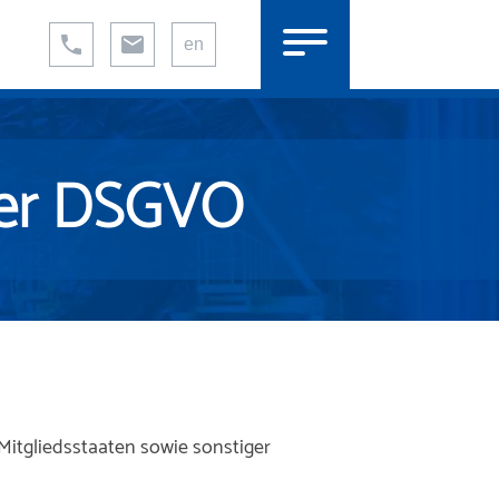
en
der DSGVO
itgliedsstaaten sowie sonstiger