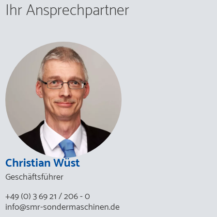
Ihr Ansprechpartner
Christian Wüst
Christian
Wüst
Geschäftsführer
+49 (0) 3 69 21 / 206 - 0
info@smr-sondermaschinen.de